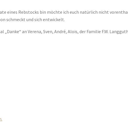
r Pate eines Rebstocks bin möchte ich euch natürlich nicht vorenth
ion schmeckt und sich entwickelt.
l „Danke“ an Verena, Sven, André, Alois, der Familie F.W. Langgut