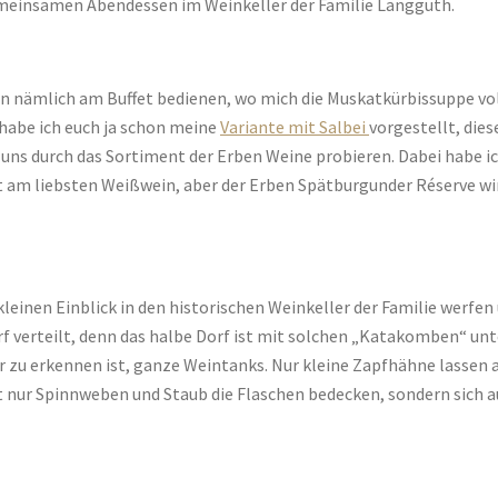
meinsamen Abendessen im Weinkeller der Familie Langguth.
en nämlich am Buffet bedienen, wo mich die Muskatkürbissuppe vol
 habe ich euch ja schon meine
Variante mit Salbei
vorgestellt, dies
uns durch das Sortiment der Erben Weine probieren. Dabei habe ic
 am liebsten Weißwein, aber der Erben Spätburgunder Réserve wir
einen Einblick in den historischen Weinkeller der Familie werfen 
 verteilt, denn das halbe Dorf ist mit solchen „Katakomben“ unt
er zu erkennen ist, ganze Weintanks. Nur kleine Zapfhähne lassen a
t nur Spinnweben und Staub die Flaschen bedecken, sondern sich a