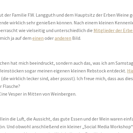
t der Familie F.W. Langguth und dem Hauptsitz der Erben Weine g
ende wirklich sehr genießen können. Nach einem kleinen Kennenle
rrascht wie vielseitig und unterschiedlich die
Mitglieder der Erb
r mich ja auf dem
einen
oder
anderen
Bild.
schen hat mich beeindruckt, sondern auch das, was ich am Samsta
 Weinstöcken sogar meinen eigenen kleinen Rebstock entdeckt.
Hi
ie wirklich lecker sind, aber psssst). Ich freue mich, dass aus dies
r Flasche?
Eine Vesper in Mitten von Weinbergen.
lein die Luft, die Aussicht, das gute Essen und der Wein waren ei
n. Und obwohl anschließend ein kleiner „Social Media Workshop“ an