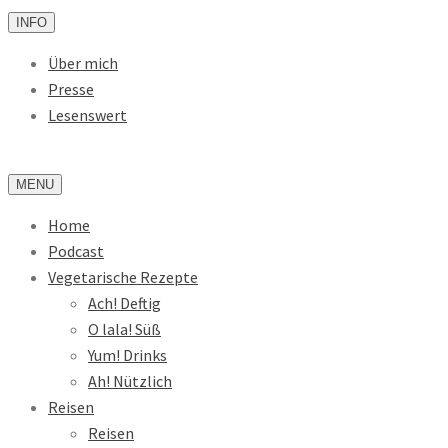
INFO
Über mich
Presse
Lesenswert
MENU
Home
Podcast
Vegetarische Rezepte
Ach! Deftig
O lala! Süß
Yum! Drinks
Ah! Nützlich
Reisen
Reisen