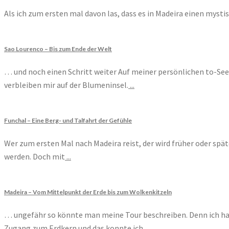
Als ich zum ersten mal davon las, dass es in Madeira einen mystis
Sao Lourenco – Bis zum Ende der Welt
… und noch einen Schritt weiter Auf meiner persönlichen to-See 
verbleiben mir auf der Blumeninsel.
...
Funchal – Eine Berg- und Talfahrt der Gefühle
Wer zum ersten Mal nach Madeira reist, der wird früher oder spät
werden. Doch mit
...
Madeira – Vom Mittelpunkt der Erde bis zum Wolkenkitzeln
… ungefähr so könnte man meine Tour beschreiben. Denn ich hab
Zugang zum Erdkern und das konnte ich
...