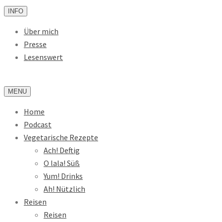
INFO
Über mich
Presse
Lesenswert
MENU
Home
Podcast
Vegetarische Rezepte
Ach! Deftig
O lala! Süß
Yum! Drinks
Ah! Nützlich
Reisen
Reisen