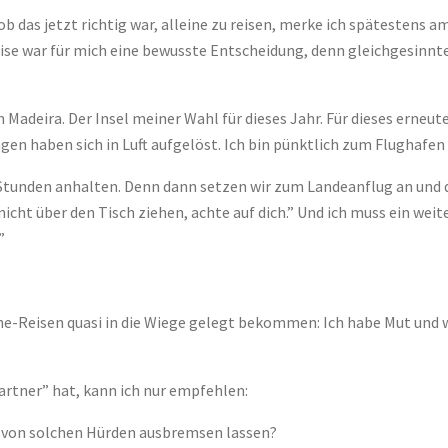
 das jetzt richtig war, alleine zu reisen, merke ich spätestens a
eise war für mich eine bewusste Entscheidung, denn gleichgesinnt
 Madeira. Der Insel meiner Wahl für dieses Jahr. Für dieses erneut
gen haben sich in Luft aufgelöst. Ich bin pünktlich zum Flughafe
tunden anhalten. Denn dann setzen wir zum Landeanflug an und d
nicht über den Tisch ziehen, achte auf dich.” Und ich muss ein we
”
ine-Reisen quasi in die Wiege gelegt bekommen: Ich habe Mut und we
partner” hat, kann ich nur empfehlen:
lt von solchen Hürden ausbremsen lassen?