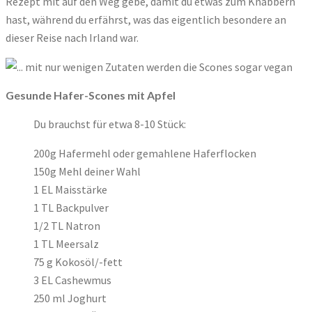
Rezept mit auf den Weg gebe, damit du etwas zum Knabbern
hast, während du erfährst, was das eigentlich besondere an
dieser Reise nach Irland war.
Gesunde Hafer-Scones mit Apfel
Du brauchst für etwa 8-10 Stück:
200g Hafermehl oder gemahlene Haferflocken
150g Mehl deiner Wahl
1 EL Maisstärke
1 TL Backpulver
1/2 TL Natron
1 TL Meersalz
75 g Kokosöl/-fett
3 EL Cashewmus
250 ml Joghurt