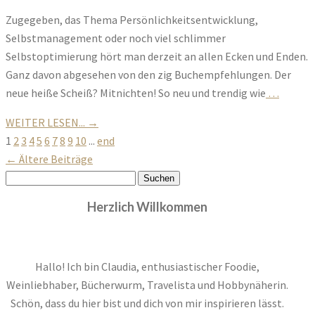
Zugegeben, das Thema Persönlichkeitsentwicklung,
Selbstmanagement oder noch viel schlimmer
Selbstoptimierung hört man derzeit an allen Ecken und Enden.
Ganz davon abgesehen von den zig Buchempfehlungen. Der
neue heiße Scheiß? Mitnichten! So neu und trendig wie
…
WEITER LESEN...
→
1
2
3
4
5
6
7
8
9
10
...
end
←
Ältere Beiträge
Suchen
nach:
Herzlich Willkommen
Hallo! Ich bin Claudia, enthusiastischer Foodie,
Weinliebhaber, Bücherwurm, Travelista und Hobbynäherin.
Schön, dass du hier bist und dich von mir inspirieren lässt.