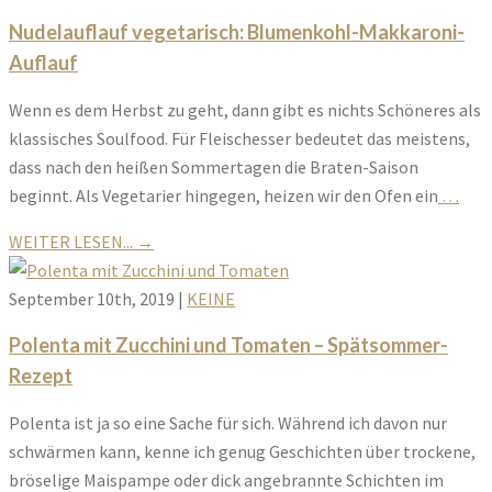
Nudelauflauf vegetarisch: Blumenkohl-Makkaroni-
Auflauf
Wenn es dem Herbst zu geht, dann gibt es nichts Schöneres als
klassisches Soulfood. Für Fleischesser bedeutet das meistens,
dass nach den heißen Sommertagen die Braten-Saison
beginnt. Als Vegetarier hingegen, heizen wir den Ofen ein
…
WEITER LESEN...
→
September 10th, 2019
|
KEINE
Polenta mit Zucchini und Tomaten – Spätsommer-
Rezept
Polenta ist ja so eine Sache für sich. Während ich davon nur
schwärmen kann, kenne ich genug Geschichten über trockene,
bröselige Maispampe oder dick angebrannte Schichten im