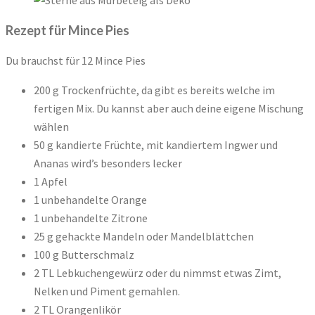
Rezept für Mince Pies
Du brauchst für 12 Mince Pies
200 g Trockenfrüchte, da gibt es bereits welche im
fertigen Mix. Du kannst aber auch deine eigene Mischung
wählen
50 g kandierte Früchte, mit kandiertem Ingwer und
Ananas wird’s besonders lecker
1 Apfel
1 unbehandelte Orange
1 unbehandelte Zitrone
25 g gehackte Mandeln oder Mandelblättchen
100 g Butterschmalz
2 TL Lebkuchengewürz oder du nimmst etwas Zimt,
Nelken und Piment gemahlen.
2 TL Orangenlikör