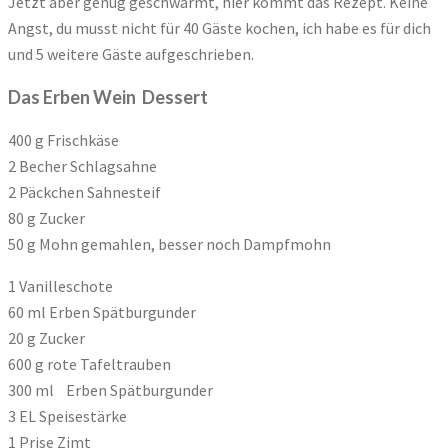
Jetzt aber genug geschwärmt, hier kommt das Rezept. Keine
Angst, du musst nicht für 40 Gäste kochen, ich habe es für dich
und 5 weitere Gäste aufgeschrieben.
Das Erben Wein Dessert
400 g Frischkäse
2 Becher Schlagsahne
2 Päckchen Sahnesteif
80 g Zucker
50 g Mohn gemahlen, besser noch Dampfmohn
1 Vanilleschote
60 ml Erben Spätburgunder
20 g Zucker
600 g rote Tafeltrauben
300 ml Erben Spätburgunder
3 EL Speisestärke
1 Prise Zimt