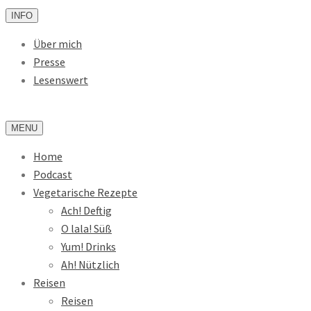
INFO
Über mich
Presse
Lesenswert
MENU
Home
Podcast
Vegetarische Rezepte
Ach! Deftig
O lala! Süß
Yum! Drinks
Ah! Nützlich
Reisen
Reisen