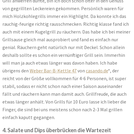
Grill anwerfen durfte, bin ich doch schon öfter in den Genuss
von gegrillten Leckereien gekommen. Persönlich waren für
mich Holzkohlegrills immer ein Highlight. Da konnte ich das
rauchig-feurige richtig rausschmecken. Richtig klasse fand ich
auch mit einem Kugelgrill zu räuchern. Das habe ich bei meiner
Grillsause gleich mal ausprobiert und fand es einfach nur
genial. Räuchern geht natürlich nur mit Deckel. Schon allein
deshalb sollte es schon ein vernünftiger Grill sein. Immerhin
will man ja auch etwas länger was davon haben. Ich habe
übrigens den
Weber Bar-B-Kettle 47
von
casando.de
*, der
reicht von der Größe vollkommen für 4-6 Personen, ist super
stabil, sodass er nicht schon nach einer Saison auseinander
fällt und räuchern kann man damit auch. Grillfreude, die auch
etwas länger anhält. Von Grills für 10 Euro lasse ich lieber die
Finger, die sind bei uns meistens schon nach 2-3 Mal grillen
einfach kaputt gegangen.
4. Salate und Dips überbrücken die Wartezeit