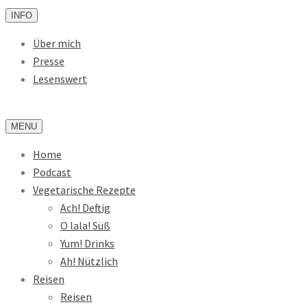
INFO
Über mich
Presse
Lesenswert
MENU
Home
Podcast
Vegetarische Rezepte
Ach! Deftig
O lala! Süß
Yum! Drinks
Ah! Nützlich
Reisen
Reisen